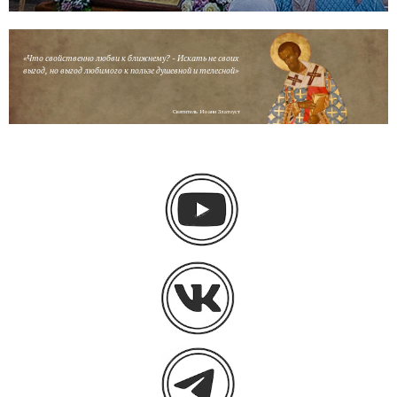
«Что свойственно любви к ближнему? - Искать не своих
выгод, но выгод любимого к пользе душевной и телесной»
Святитель Иоанн Златоуст