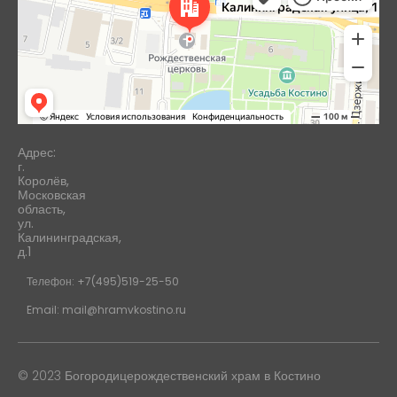
Адрес:
г.
Королёв,
Московская
область,
ул.
Калининградская,
д.1
Телефон: +7(495)519-25-50
Email: mail@hramvkostino.ru
© 2023 Богородицерождественский храм в Костино