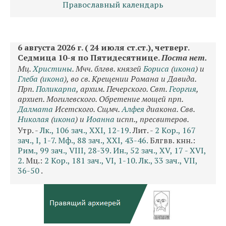
Православный календарь
6 августа 2026 г. ( 24 июля ст.ст.), четверг.
Седмица 10-я по Пятидесятнице.
Поста нет.
Мц.
Христины
. Мчч. блгвв. князей
Бориса
(
икона
) и
Глеба
(
икона
), во св. Крещении Романа и Давида.
Прп.
Поликарпа
, архим. Печерского. Свт.
Георгия
,
архиеп. Могилевского. Обретение мощей прп.
Далмата
Исетского. Сщмч.
Алфея
диакона. Свв.
Николая
(
икона
) и
Иоанна
испп., пресвитеров.
Утр. -
Лк., 106 зач., XXI, 12-19.
Лит. -
2 Кор., 167
зач., I, 1-7.
Мф., 88 зач., XXI, 43-46.
Блгвв. кнн.:
Рим., 99 зач., VIII, 28-39.
Ин., 52 зач., XV, 17 - XVI,
2.
Мц.:
2 Кор., 181 зач., VI, 1-10.
Лк., 33 зач., VII,
36-50
.