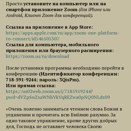
Просто
установите на компьютер или на
смартфон приложение Zoom
(для iPhone или
Android, Клиент Zoom для конференций).
Ссылка на приложение в App Store:
https://apps.apple.com/ru/app/zoom-one-platform-
to-connect/id546505307
Ссылка для компьютера, мобильного
приложения или браузерного расширения:
https://zoom.us/ru/download
После установки программы необходимо перейти в
конференцию
(Идентификатор конференции:
718-591-9244; пароль: 3QisPm).
Или прямая ссылка:
https://us02web.zoom.us/j/7185919244?
pwd=dVZpSnZxaWNhVkVqREZwa0pNQ0NLdz09
«Очень полезно заниматься чтением слова Божия в
уединении и прочитать всю Библию разумно. За
одно таковое упражнение, кроме других добрых
дел, Господь не оставляет человека Своею