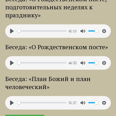
подготовительных неделях к
празднику»
41:15
Play
Mute
Settin
Беседа: «О Рождественском посте»
46:32
Play
Mute
Settin
Беседа: «План Божий и план
человеческий»
31:27
Play
Mute
Settin