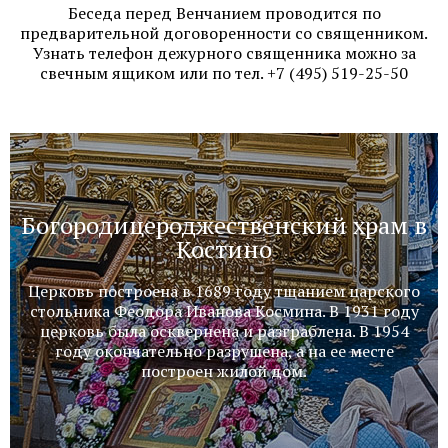
Беседа перед Венчанием проводится по
предварительной договоренности со священником.
Узнать телефон дежурного священника можно за
свечным ящиком или по тел. ‭+7 (495) 519-25-50
Богородицероджественский храм в
Костино
Церковь построена в 1689 году тщанием царского
стольника Феодора Иванова Космина. В 1931 году
церковь была осквернена и разграблена. В 1954
году окончательно разрушена, а на ее месте
построен жилой дом.