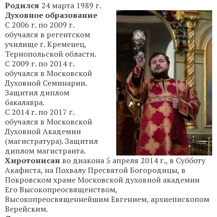
Родился
24 марта 1989 г.
Духовное образование
С 2006 г. по 2009 г.
обучался в регентском
училище г. Кременец,
Тернопольской области.
С 2009 г. по 2014 г.
обучался в Московской
Духовной Семинарии.
Защитил диплом
бакалавра.
С 2014 г. по 2017 г.
обучался в Московской
Духовной Академии
(магистратура). Защитил
диплом магистранта.
Хиротонисан
во диакона 5 апреля 2014 г., в Субботу
Акафиста, на Похвалу Пресвятой Богородицы, в
Покровском храме Московской духовной академии
Его Высокопреосвященством,
Высокопреосвященнейшим Евгением, архиепископом
Верейским.