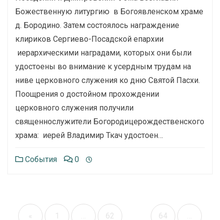
Божественную литургию в Богоявленском храме
д. Бородино. Затем состоялось награждение
клириков Сергиево-Посадской епархии
иерархическими наградами, которых они были
удостоены во внимание к усердным трудам на
ниве церковного служения ко дню Святой Пасхи.
Поощрения о достойном прохождении
церковного служения получили
священнослужители Богородицерождественского
храма: иерей Владимир Ткач удостоен…
События
0
«
1
…
62
63
64
…