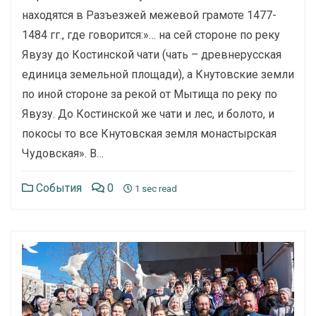
находятся в Разъезжей межевой грамоте 1477-
1484 гг., где говорится:»… на сей стороне по реку
Явузу до Костинской чати (чать – древнерусская
единица земельной площади), а Кнутовские земли
по иной стороне за рекой от Мытища по реку по
Явузу. До Костинской же чати и лес, и болото, и
покосы то все Кнутовская земля монастырская
Чудовская». В…
События
0
1 sec read