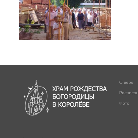
О вере
Расписа
Фото