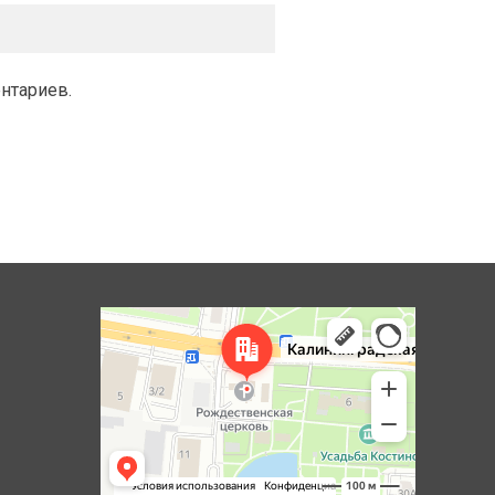
ентариев.
Королёв
Яндекс Карты — транспорт, навигация, поиск мест