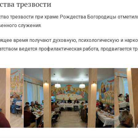
ства трезвости
ство трезвости при храме Рождества Богородицы отметило
венного служения.
тоящее время получают духовную, психологическую и нар
атством ведется профилактическая работа, продвигается т