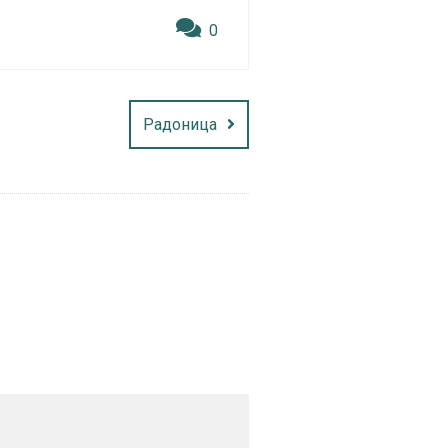
0
Радоница