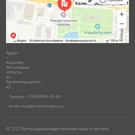
Адрес:
г.
Королёв,
Московская
область,
ул.
Калининградская,
д.1
Телефон: +7(495)519-25-50
Email: mail@hramvkostino.ru
© 2023 Богородицерождественский храм в Костино