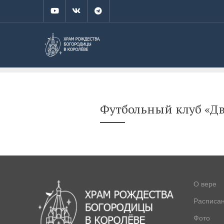
Футбольный клуб «Д
О вере
Расписа
Фото