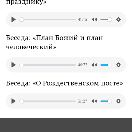
празднику»
41:15
Play
Mute
Settin
Беседа: «План Божий и план
человеческий»
46:32
Play
Mute
Settin
Беседа: «О Рождественском посте»
31:27
Play
Mute
Settin