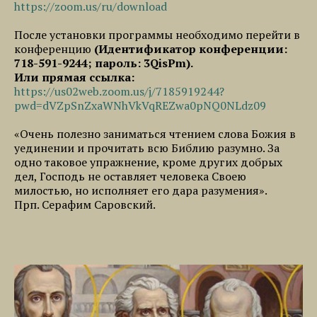
https://zoom.us/ru/download
После установки программы необходимо перейти в
конференцию
(Идентификатор конференции:
718-591-9244; пароль: 3QisPm).
Или прямая ссылка:
https://us02web.zoom.us/j/7185919244?
pwd=dVZpSnZxaWNhVkVqREZwa0pNQ0NLdz09
«Очень полезно заниматься чтением слова Божия в
уединении и прочитать всю Библию разумно. За
одно таковое упражнение, кроме других добрых
дел, Господь не оставляет человека Своею
милостью, но исполняет его дара разумения».
Прп. Серафим Саровский.