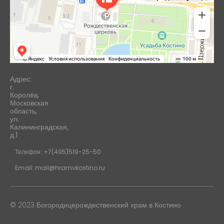
Адрес:
г.
Королёв,
Московская
область,
ул.
Калининградская,
д.1
Телефон: +7(495)519-25-50
Email: mail@hramvkostino.ru
© 2023 Богородицерождественский храм в Костино