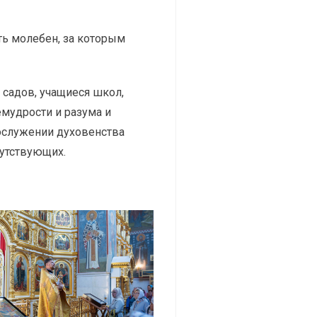
ь молебен, за которым
садов, учащиеся школ,
емудрости и разума и
сослужении духовенства
утствующих.