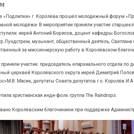
ум
е «Подлипки» г. Королёва прошёл молодежный форум «Приз
ной молодёжи. В мероприятии приняли участие старшекл
ступили: иерей Антоний Борисов, доцент кафедры Богосло
р Лундстрем, музыкант, общественный деятель, Светлана 
ственный за миссионерскую работу в Королёвском благочи
 приняли участие: председатель епархиального отдела по
нный церквей Королёвского округа иерей Димитрий Попов
М.В. Масик, депутаты Совета депутатов г.о. Королёв И.А. 
ила христианская инди-фолк группа The Raindrops.
вано Королёвским благочинием при поддержке Администра