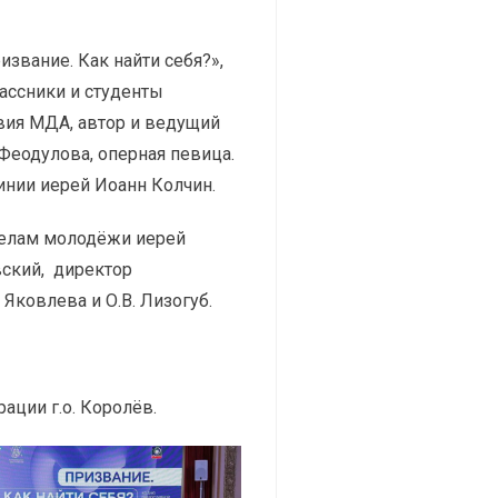
вание. Как найти себя?»,
ассники и студенты
вия МДА, автор и ведущий
Феодулова, оперная певица.
нии иерей Иоанн Колчин.
 делам молодёжи иерей
ский, директор
Яковлева и О.В. Лизогуб.
ции г.о. Королёв.