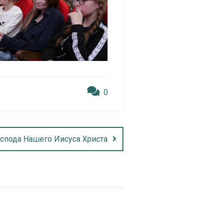
0
оспода Нашего Иисуса Христа