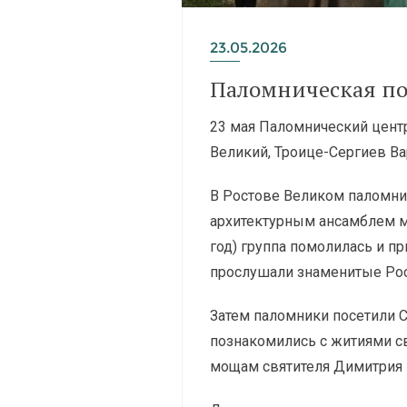
23.05.2026
Паломническая пое
23 мая Паломнический цент
Великий, Троице-Сергиев В
В Ростове Великом паломник
архитектурным ансамблем ми
год) группа помолилась и п
прослушали знаменитые Рос
Затем паломники посетили С
познакомились с житиями св
мощам святителя Димитрия 