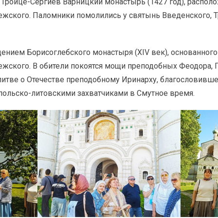
 Троице-Сергиев Варницкий монастырь (1427 год), распо
ежского. Паломники помолились у святынь Введенского, Т
ением Борисоглебского монастыря (XIV век), основанног
жского. В обители покоятся мощи преподобных Феодора, П
итве о Отечестве преподобному Иринарху, благословивш
польско-литовскими захватчиками в Смутное время.