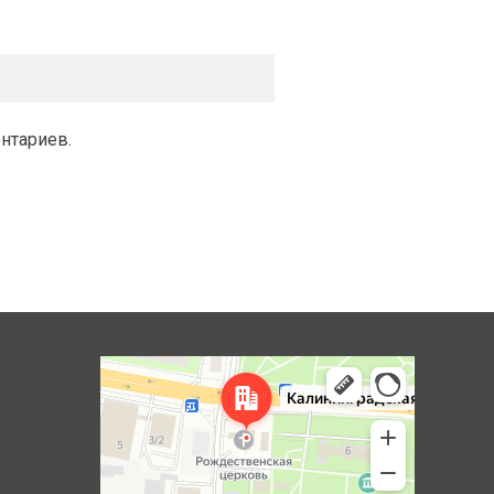
ентариев.
Королёв
Яндекс Карты — транспорт, навигация, поиск мест