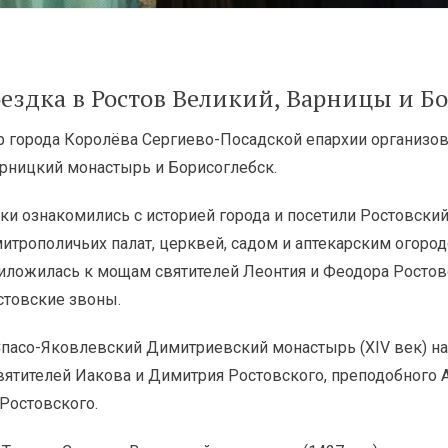
здка в Ростов Великий, Варницы и Бо
р города Королёва Сергиево-Посадской епархии организов
арницкий монастырь и Борисоглебск.
и ознакомились с историей города и посетили Ростовский
трополичьих палат, церквей, садом и аптекарским огород
риложилась к мощам святителей Леонтия и Феодора Ростовс
товские звоны.
пасо-Яковлевский Димитриевский монастырь (XIV век) на 
ятителей Иакова и Димитрия Ростовского, преподобного 
Ростовского.