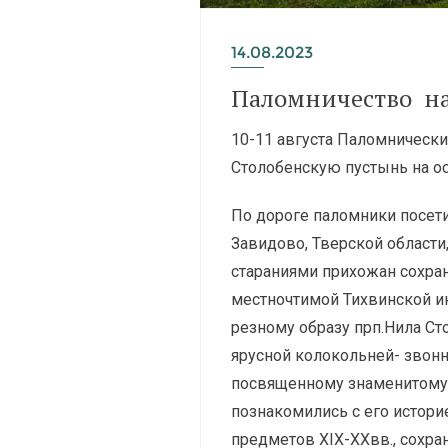
14.08.2023
Паломничество на
10-11 августа Паломническ
Столобенскую пустынь на ос
По дороге паломники посет
Завидово, Тверской области
стараниями прихожан сохра
местночтимой Тихвинской ик
резному образу прп.Нила Ст
ярусной колокольней- звонн
посвященному знаменитому 
познакомились с его истор
предметов XIX-XXвв., сохр