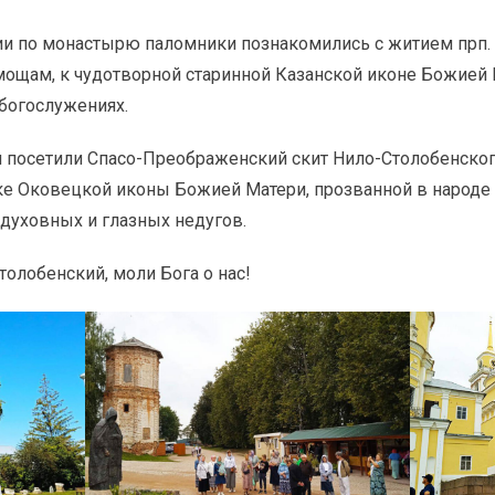
ии по монастырю паломники познакомились с житием прп. 
ощам, к чудотворной старинной Казанской иконе Божией 
богослужениях.
и посетили Спасо-Преображенский скит Нило-Столобенско
ке Оковецкой иконы Божией Матери, прозванной в народе 
духовных и глазных недугов.
олобенский, моли Бога о нас!