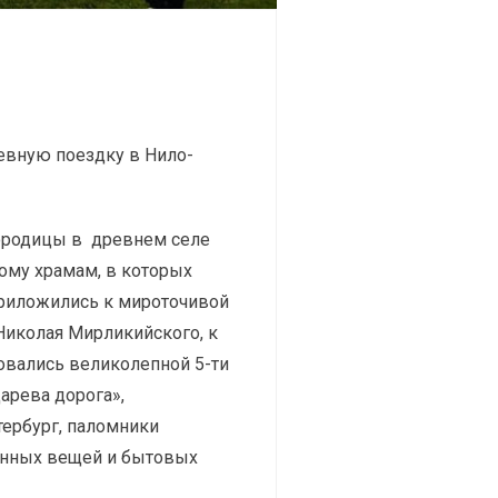
евную поездку в Нило-
городицы в древнем селе
ому храмам, в которых
приложились к мироточивой
Николая Мирликийского, к
овались великолепной 5-ти
арева дорога»,
ербург, паломники
ринных вещей и бытовых