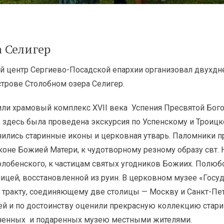
 Селигер
ий центр Сергиево-Посадской епархии организовал двухдн
трове Столобном озера Селигер.
или храмовый комплекс ХVII века Успения Пресвятой Бо
, здесь была проведена экскурсия по Успенскому и Троицк
нились старинные иконы и церковная утварь. Паломники 
оне Божией Матери, к чудотворному резному образу свт. 
олобенского, к частицам святых угодников Божиих. Полюб
ицей, восстановленной из руин. В церковном музее «Госуд
тракту, соединяющему две столицы — Москву и Санкт-Пет
ией и по достоинству оценили прекрасную коллекцию ста
аненных и подаренных музею местными жителями.