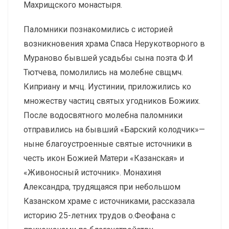
Махрищского монастыря.
Паломники познакомились с историей
возникновения храма Спаса Нерукотворного в
Мураново бывшей усадьбы сына поэта Ф.И
Тютчева, помолились на молебне свщмч.
Киприану и мчц. Иустинии, приложились ко
множеству частиц святых угодников Божиих.
После водосвятного молебна паломники
отправились на бывший «Барский колодчик»—
ныне благоустроенные святые источники в
честь икон Божией Матери «Казанская» и
«Живоносный источник». Монахиня
Александра, трудящаяся при небольшом
Казанском храме с источниками, рассказала
историю 25-летних трудов о.Феофана с