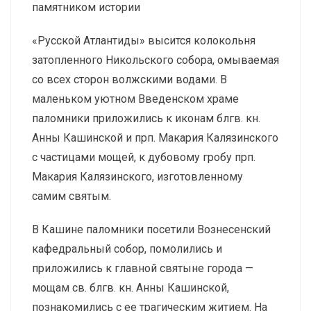
памятником истории
«Русской Атлантиды» высится колокольня
затопленного Никольского собора, омываемая
со всех сторон волжскими водами. В
маленьком уютном Введенском храме
паломники приложились к иконам блгв. кн.
Анны Кашинской и прп. Макария Калязинского
с частицами мощей, к дубовому гробу прп.
Макария Калязинского, изготовленному
самим святым.
В Кашине паломники посетили Вознесенский
кафедральный собор, помолились и
приложились к главной святыне города —
мощам св. блгв. кн. Анны Кашинской,
познакомились с ее трагическим житием. На