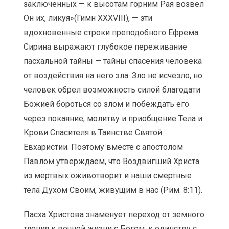
заключенных — к высотам горним Рая возвел
Он их, ликуя»(Гимн XXXVIII), — эти
вдохновенные строки преподобного Ефрема
Сирина выражают глубокое переживание
пасхальной тайны — тайны спасения человека
от воздействия на него зла. Зло не исчезло, но
человек обрел возможность силой благодати
Божией бороться со злом и побеждать его
через покаяние, молитву и приобщение Тела и
Крови Спасителя в Таинстве Святой
Евхаристии. Поэтому вместе с апостолом
Павлом утверждаем, что Воздвигший Христа
из мертвых оживотворит и наши смертные
тела Духом Своим, живущим в нас (Рим. 8:11).
Пасха Христова знаменует переход от земного
тления к вечной жизни с Богом, к единству с