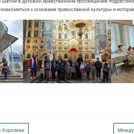
 шагом в духовно-нравственном просвещении подрастающ
знакомиться с основами православной культуры и историе
в Королёве
Междун