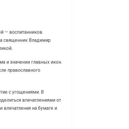
ей — воспитанников
ма священник Владимир
ликой.
ма и значении главных икон.
сле православного
тие с угощениями. В
оделиться впечатлениями от
 впечатления на бумаге и