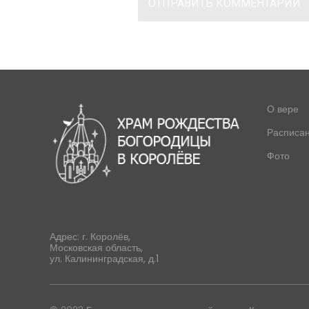
О вере
Расписа
Фото
Адрес: г. Королёв,
Московская область,
ул. Калининградская, д.1