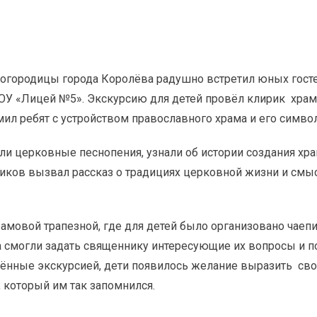
Богородицы города Королёва радушно встретил юных гост
У «Лицей №5». Экскурсию для детей провёл клирик хра
ил ребят с устройством православного храма и его симво
ли церковные песнопения, узнали об истории создания хра
иков вызвал рассказ о традициях церковной жизни и смы
амовой трапезной, где для детей было организовано чаепи
 смогли задать священнику интересующие их вопросы и п
ённые экскурсией, дети появилось желание выразить свои
 который им так запомнился.