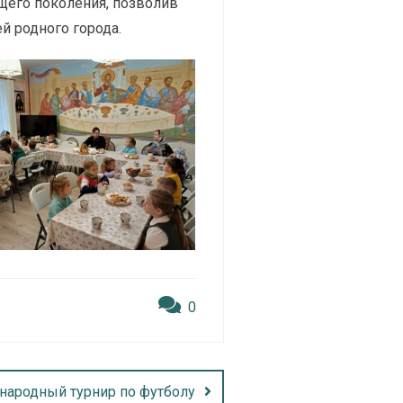
его поколения, позволив
й родного города.
0
ародный турнир по футболу