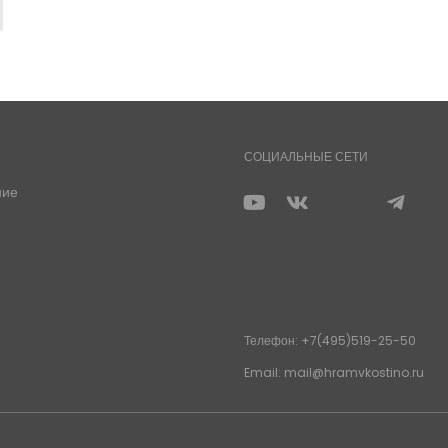
СОЦИАЛЬНЫЕ СЕТИ
ние
Телефон: +7(495)519-25-50
Email: mail@hramvkostino.ru