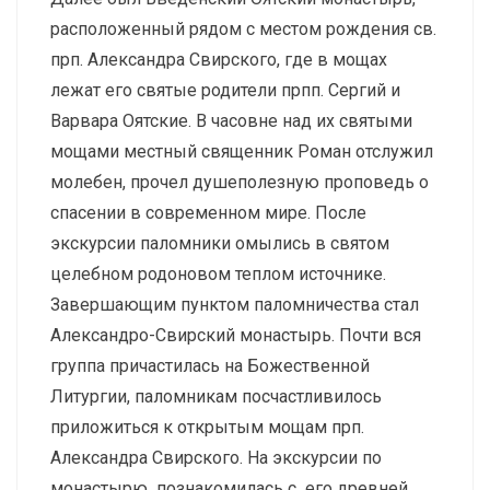
расположенный рядом с местом рождения св.
прп. Александра Свирского, где в мощах
лежат его святые родители прпп. Сергий и
Варвара Оятские. В часовне над их святыми
мощами местный священник Роман отслужил
молебен, прочел душеполезную проповедь о
спасении в современном мире. После
экскурсии паломники омылись в святом
целебном родоновом теплом источнике.
Завершающим пунктом паломничества стал
Александро-Свирский монастырь. Почти вся
группа причастилась на Божественной
Литургии, паломникам посчастливилось
приложиться к открытым мощам прп.
Александра Свирского. На экскурсии по
монастырю познакомилась с его древней