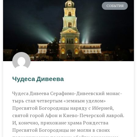
СОБЫТИЯ
Чудеса Дивеева
Чудеса Дивеева Серафимо-Дивеевский монас­
тырь стал четвертым «земным уделом»
Пресвятой Богородицы наряду с Иберией,
святой горой Афон и Киево-Печерской лаврой.
И, конечно, прихожане храма Рождества
Пресвятой Богородицы не могли в своих