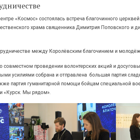
рудничестве
нтре «Космос» состоялась встреча благочинного церквей
ественского храма священника Димитрия Поповского и д
трудничестве между Королёвским благочинием и молодё
о совместном проведении волонтерских акций и досуговы
ыми усилиями собрана и отправлена большая партия слад
акже партия гуманитарной помощи бойцам специальной во
и «Курск. Мы рядом».