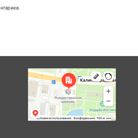
ентариев.
Королёв
Яндекс Карты — транспорт, навигация, поиск мест