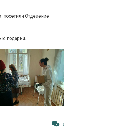
а посетили Отделение
ые подарки.
0