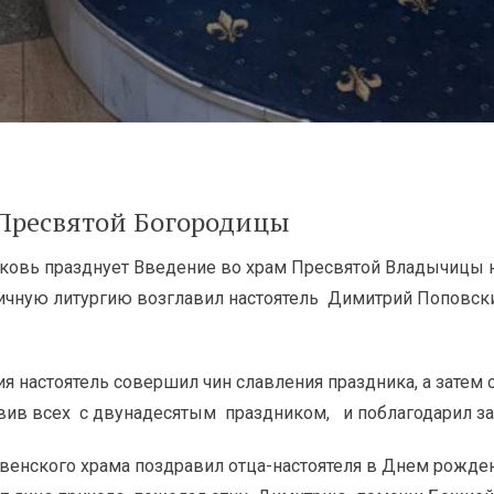
 Пресвятой Богородицы
рковь празднует Введение во храм Пресвятой Владычицы
ичную литургию возглавил настоятель Димитрий Поповск
 настоятель совершил чин славления праздника, а затем 
вив всех с двунадесятым праздником, и поблагодарил за
енского храма поздравил отца-настоятеля в Днем рожден