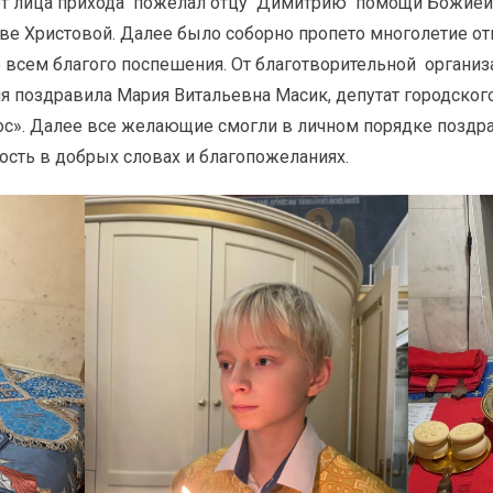
т лица прихода пожелал отцу Димитрию помощи Божией в
ниве Христовой. Далее было соборно пропето многолетие 
о всем благого поспешения. От благотворительной органи
 поздравила Мария Витальевна Масик, депутат городского
с». Далее все желающие смогли в личном порядке поздра
сть в добрых словах и благопожеланиях.