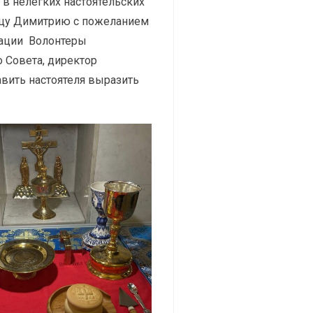
 нелегких настоятельских
отцу Димитрию с пожеланием
зации Волонтеры
 Совета, директор
вить настоятеля
выразить