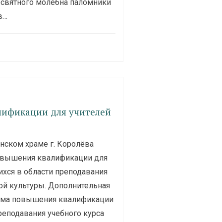
освятного молебна паломники
в…
лификации для учителей
ском храме г. Королёва
вышения квалификации для
хся в области преподавания
ой культуры. Дополнительная
мма повышения квалификации
реподавания учебного курса