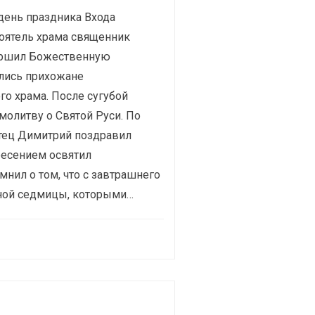
 день праздника Входа
тоятель храма священник
ершил Божественную
ились прихожане
о храма. После сугубой
молитву о Святой Руси. По
тец Димитрий поздравил
есением освятил
нил о том, что с завтрашнего
тной седмицы, которыми…