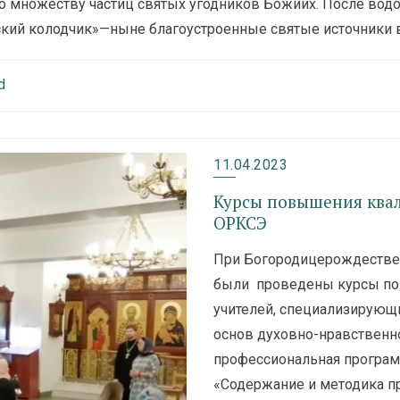
ко множеству частиц святых угодников Божиих. После вод
кий колодчик»—ныне благоустроенные святые источники 
d
11.04.2023
Курсы повышения ква
ОРКСЭ
При Богородицерождествен
были проведены курсы по
учителей, специализирующи
основ духовно-нравственн
профессиональная програ
«Содержание и методика п