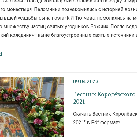
р Сергиево-Посадской епархии организовал поездку в Мур
о монастыря. Паломники познакомились с историей возн
ывшей усадьбы сына поэта Ф.И Тютчева, помолились на м
ко множеству частиц святых угодников Божиих. После вод
кий колодчик»—ныне благоустроенные святые источники 
d
09.04.2023
Вестник Королёвского
2021
Скачать Вестник Королёвс
2021″ в Pdf формате