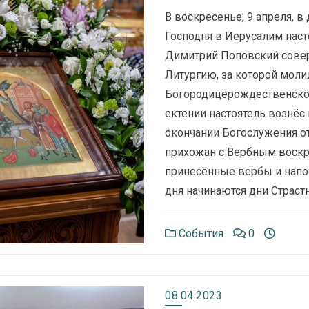
В воскресенье, 9 апреля, в
Господня в Иерусалим нас
Димитрий Поповский сов
Литургию, за которой мол
Богородицерождественског
ектении настоятель вознёс 
окончании Богослужения о
прихожан с Вербным воскр
принесённые вербы и напом
дня начинаются дни Страс
События
0
08.04.2023