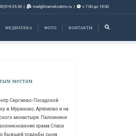
95)519-25-50
mail@hramvkostino.ru
с 7.00 до 19.00
МЕДИАТЕКА
ФОТО
КОНТАКТЫ
ятым местам
ентр Сергиево-Посадской
ку в Мураново, Артёмово и на
ского монастыря. Паломники
 возникновения храма Спаса
во бывшей усадьбы сына