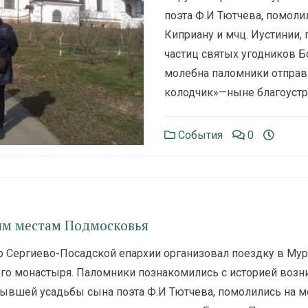
поэта Ф.И Тютчева, помоли
Киприану и мчц. Иустинии,
частиц святых угодников Б
молебна паломники отправ
колодчик»—ныне благоустр
События
0
ым местам Подмосковья
р Сергиево-Посадской епархии организовал поездку в Мур
о монастыря. Паломники познакомились с историей возн
ывшей усадьбы сына поэта Ф.И Тютчева, помолились на м