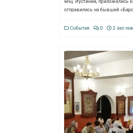
мчц. Иустинии, приложились 
отправились на бывший «Барс
События
0
2 sec rea