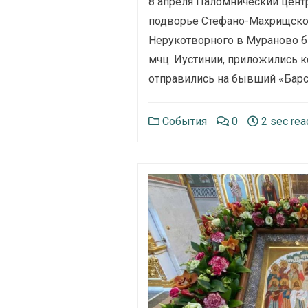
8 апреля Паломнический цент
подворье Стефано-Махрищског
Нерукотворного в Мураново б
мчц. Иустинии, приложились 
отправились на бывший «Барс
События
0
2 sec rea