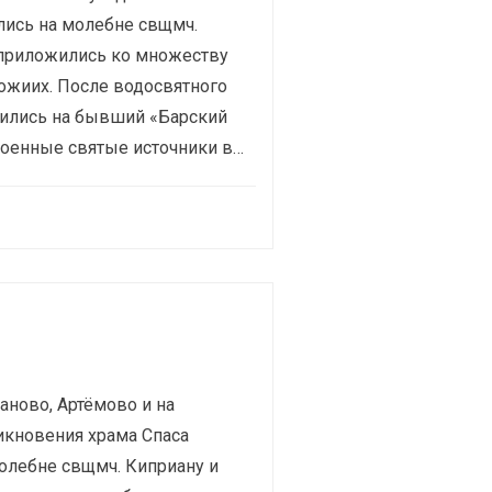
лись на молебне свщмч.
 приложились ко множеству
ожиих. После водосвятного
ились на бывший «Барский
оенные святые источники в…
аново, Артёмово и на
икновения храма Спаса
олебне свщмч. Киприану и