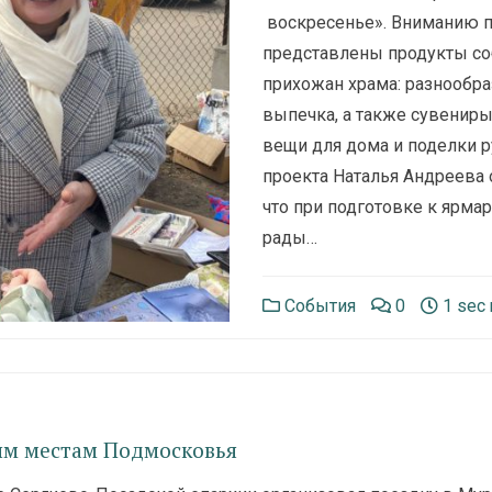
воскресенье». Вниманию 
представлены продукты со
прихожан храма: разнообр
выпечка, а также сувениры
вещи для дома и поделки р
проекта Наталья Андреева 
что при подготовке к ярма
рады…
События
0
1 sec 
ым местам Подмосковья