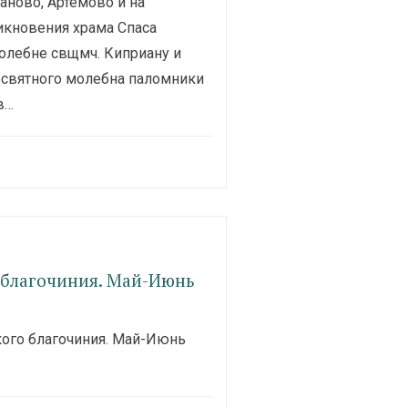
аново, Артёмово и на
икновения храма Спаса
олебне свщмч. Киприану и
освятного молебна паломники
в…
 благочиния. Май-Июнь
кого благочиния. Май-Июнь