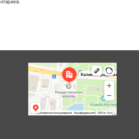
ентариев.
Королёв
Яндекс Карты — транспорт, навигация, поиск мест