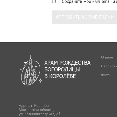
Сохранить моё имя, email 
О вере
Расписа
Фото
Адрес: г. Королёв,
Московская область,
ул. Калининградская, д.1