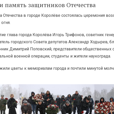
ли память защитников Отечества
а Отечества в городе Королёве состоялась церемония воз
огня.
тие глава города Королёва Игорь Трифонов, советник ген
атель городского Совета депутатов Александр Ходырев, б
нник Димитрий Поповский, представители общественных о
альной военной операции, студенты и жители наукограда.
жили цветы к мемориалам города и почтили минутой молч