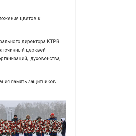
ложения цветов к
ерального директора КТРВ
лагочинный церквей
рганизаций, духовенства,
ания память защитников