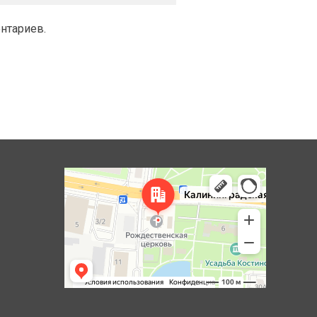
ентариев.
Королёв
Яндекс Карты — транспорт, навигация, поиск мест