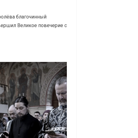
оролёва благочинный
вершил Великое повечерие с