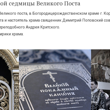
ой седмицы Великого Поста
Великого поста, в Богородицерождественском храме г. К
га и настоятель храма священник Димитрий Поповский со
преподобного Андрея Критского.
ирики храма.