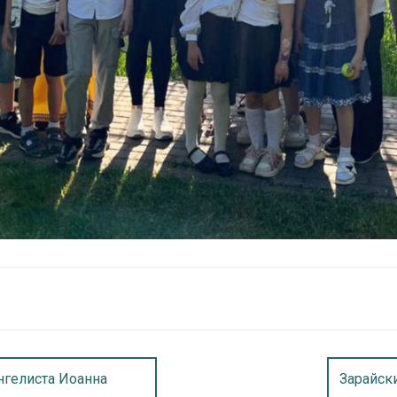
нгелиста Иоанна
Зарайск