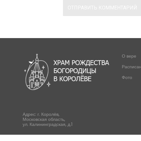
О вере
Расписа
Фото
Адрес: г. Королёв,
Московская область,
ул. Калининградская, д.1