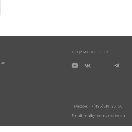
СОЦИАЛЬНЫЕ СЕТИ
ние
Телефон: +7(495)519-25-50
Email: mail@hramvkostino.ru