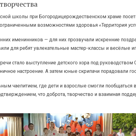
творчества
есной школы при Богородицерождественском храме посет
 с ограниченными возможностями здоровья
«Территория усп
енних именинников — для них прозвучали искренние поздр
или для ребят увлекательные мастер-классы и весёлые и
чи стало выступление детского хора под руководством С
ничное настроение. А затем юные скрипачи порадовали го
ным чаепитием, где дети и взрослые смогли пообщаться 
одтверждением, что доброта, творчество и взаимная подд