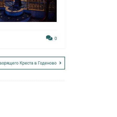
0
ворящего Креста в Годеново