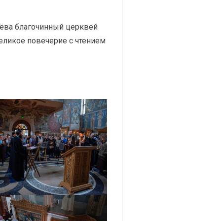
лёва благочинный церквей
еликое повечерие с чтением