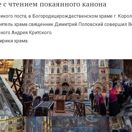
е с чтением покаянного канона
ликого поста, в Богородицерождественском храме г. Коро
тоятель храма священник Димитрий Поповский совершил В
ного Андрея Критского.
ирики храма.